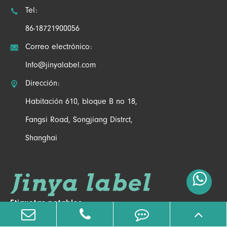

Tel:
86-18721900056

Correo electrónico:
Info@jinyalabel.com

Dirección:
Habitación 610, bloque B no 18,
Fangsi Road, Songjiang Distrct,
Shanghai
Etiquetas notables