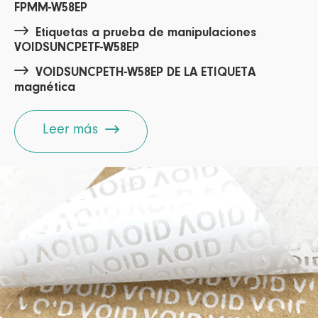
FPMM-W58EP

Etiquetas a prueba de manipulaciones
VOIDSUNCPETF-W58EP

VOIDSUNCPETH-W58EP DE LA ETIQUETA
magnética

Leer más